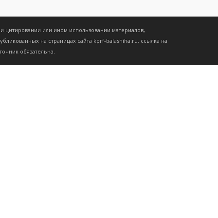
и цитировании или ином использовании материалов,
убликованных на страницах сайта kprf-balashiha.ru, ссылка на
точник обязательна.