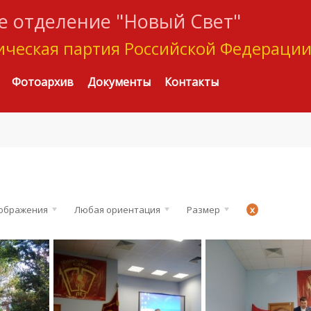
 отделение "Новый Свет"
ческая партия Российской Федераци
Фотоархив
Документы
Контакты
зображения
Любая ориентация
Размер
x