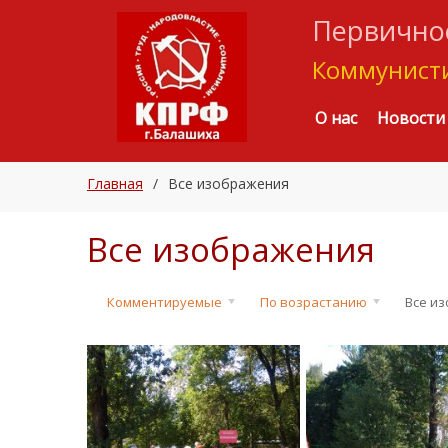
Первичное
Коммунисти
О нас
Новости
Главная
/
Все изображения
Все изображения
Комментируемые
По возрастанию
Все и