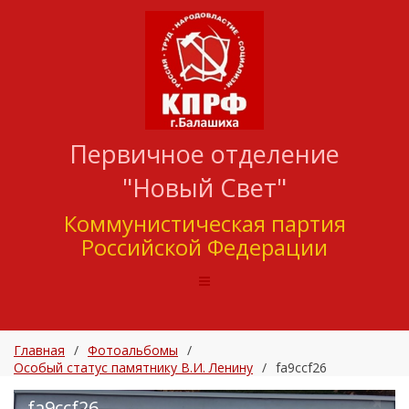
Первичное отделение
"Новый Свет"
Коммунистическая партия
Российской Федерации
Главная
/
Фотоальбомы
/
Особый статус памятнику В.И. Ленину
/
fa9ccf26
fa9ccf26