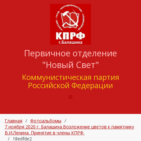
Первичное отделение
"Новый Свет"
Коммунистическая партия
Российской Федерации
Главная
/
Фотоальбомы
/
7 ноября 2020 г. Балашиха.Возложение цветов к памятнику
В.И.Ленина. Принятие в члены КПРФ.
/
18edfde2