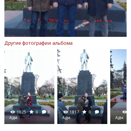
Другие фотографии альбома
1825
0
0
1817
0
0
1
Адм.
Адм.
Адм.