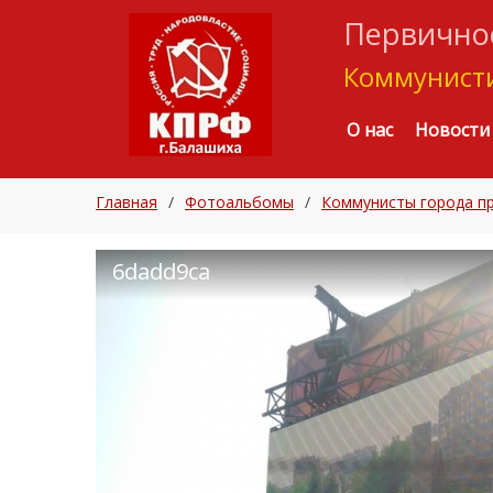
Первичное
Коммунисти
О нас
Новости
Главная
/
Фотоальбомы
/
Коммунисты города пр
6dadd9ca