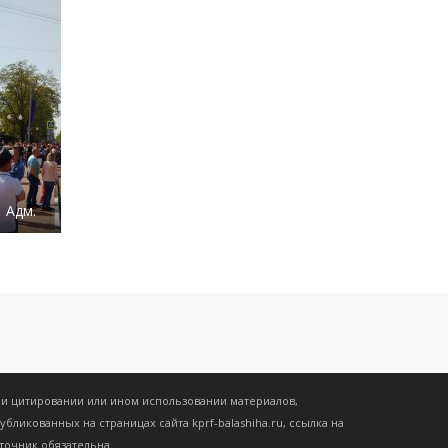
Адм.
1382
0
0
1427
0
0
и цитировании или ином использовании материалов,
убликованных на страницах сайта kprf-balashiha.ru, ссылка на
точник обязательна.