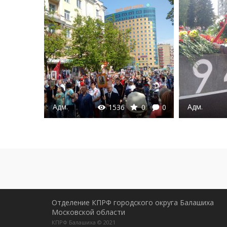
Адм.
Адм.
1536
0
0
1388
Отделение КПРФ городского округа Балашиха
Московской области
КПРФ Балашиха © 2021