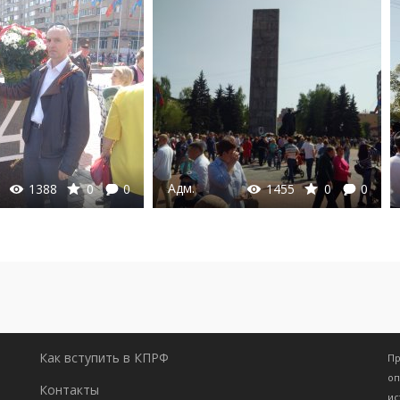
Адм.
Адм.
0
0
1455
0
0
Как вступить в КПРФ
Пр
оп
Контакты
ис