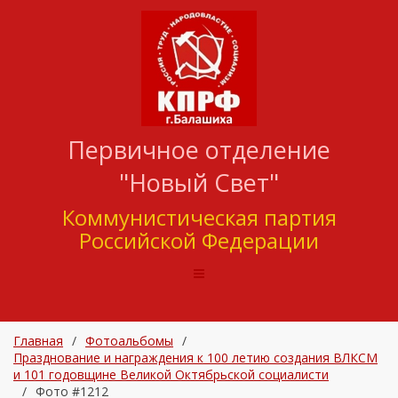
Первичное отделение
"Новый Свет"
Коммунистическая партия
Российской Федерации
Главная
/
Фотоальбомы
/
Празднование и награждения к 100 летию создания ВЛКСМ
и 101 годовщине Великой Октябрьской социалисти
/
Фото #1212